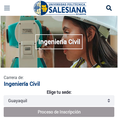
Se
Ingeniería Civil - Guayaquil
more
Ingeniería Civil
Carrera de:
Ingeniería Civil
Elige tu sede:
Proceso de Inscripción